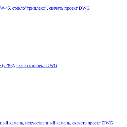
IW-45
,
стекло"триплекс"
,
скачать проект DWG
 (СФБ)
,
скачать проект DWG
ный камень
,
искусственный камень
,
скачать проект DWG