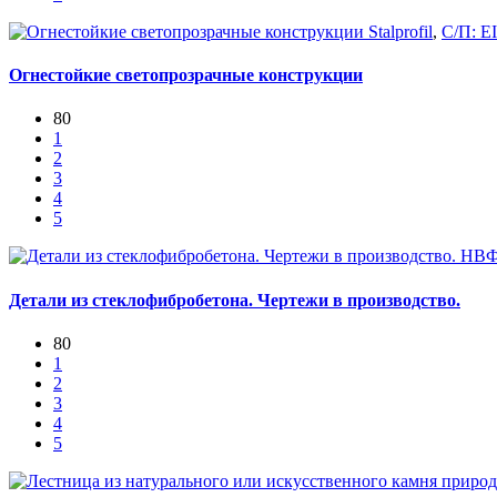
Stalprofil
,
С/П: E
Огнестойкие светопрозрачные конструкции
80
1
2
3
4
5
НВФ
Детали из стеклофибробетона. Чертежи в производство.
80
1
2
3
4
5
природ