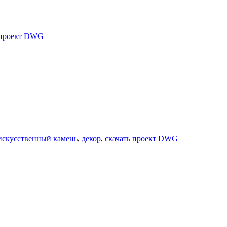
 проект DWG
искусственный камень
,
декор
,
скачать проект DWG