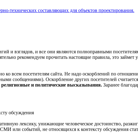
рно-технических составляющих для объектов проектирования.
лигий и взглядов, и все они являются полноправными посетителя
льно рекомендуем прочитать настоящие правила, это займет у в
но ко всем посетителям сайта. Не надо оскорблений по отношени
ными сообщениями). Оскорбление других посетителей считается
, религиозные и политические высказывания.
Заранее благода
ксту обсуждения
мативную лексику, унижающие человеческое достоинство, разж
в, СМИ или событий, не относящихся к контексту обсуждения ста