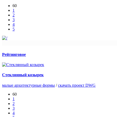
60
1
2
3
4
5
Рейтинговое
Стеклянный козырек
малые архитектурные формы
/
скачать проект DWG
60
1
2
3
4