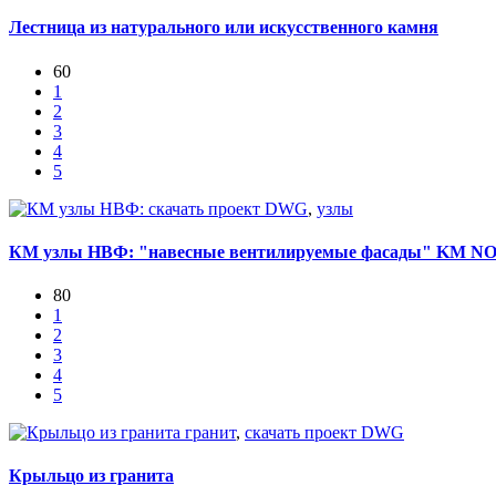
Лестница из натурального или искусственного камня
60
1
2
3
4
5
скачать проект DWG
,
узлы
КМ узлы НВФ: "навесные вентилируемые фасады" KM
80
1
2
3
4
5
гранит
,
скачать проект DWG
Крыльцо из гранита