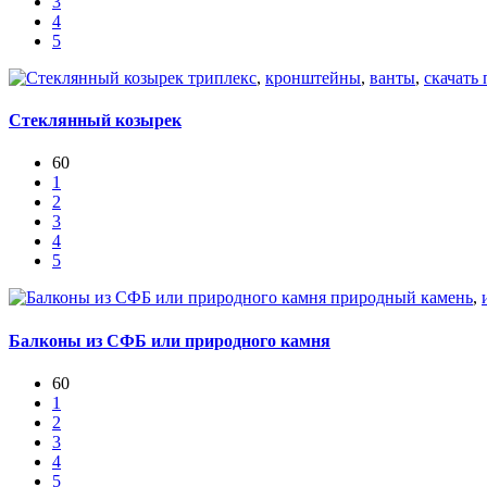
3
4
5
триплекс
,
кронштейны
,
ванты
,
скачать
Стеклянный козырек
60
1
2
3
4
5
природный камень
,
Балконы из СФБ или природного камня
60
1
2
3
4
5