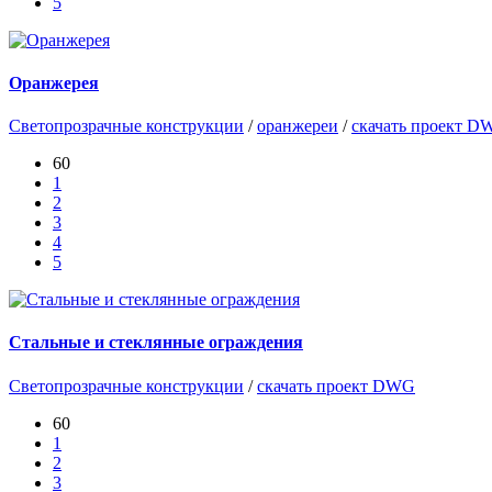
5
Оранжерея
Светопрозрачные конструкции
/
оранжереи
/
скачать проект D
60
1
2
3
4
5
Стальные и стеклянные ограждения
Светопрозрачные конструкции
/
скачать проект DWG
60
1
2
3