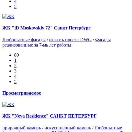
4
5
ЖК "iD Moskovskiy 72" Санкт Петербург
Любопытные фасады
/
скачать проект DWG
/
Фасады
реализованные за 7-мь лет работы.
80
1
2
3
4
5
Просматриваемое
ЖК "Neva Residence" САНКТ ПЕТЕРБУРГ
природный камень
/
искусственный камень
/
Любопытные