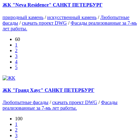
ЖК "Neva Residence" САНКТ ПЕТЕРБУРГ
природный камень
/
искусственный камень
/
Любопытные
фасады
/
скачать проект DWG
/
Фасады реализованные за 7-мь
лет работы.
60
1
2
3
4
5
ЖК "Гранд Хаус" САНКТ ПЕТЕРБУРГ
Любопытные фасады
/
скачать проект DWG
/
Фасады
реализованные за 7-мь лет работы.
100
1
2
3