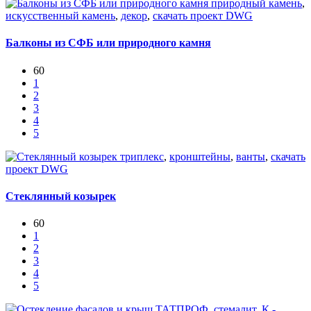
природный камень
,
искусственный камень
,
декор
,
скачать проект DWG
Балконы из СФБ или природного камня
60
1
2
3
4
5
триплекс
,
кронштейны
,
ванты
,
скачать
проект DWG
Стеклянный козырек
60
1
2
3
4
5
ТАТПРОФ
,
стемалит
,
К -