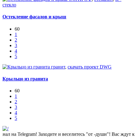
стекло
Остекление фасадов и крыш
60
1
2
3
4
5
гранит
,
скачать проект DWG
Крыльцо из гранита
60
1
2
3
4
5
 Telegram! Заходите и веселитесь "от -души"! Вас ждут классны