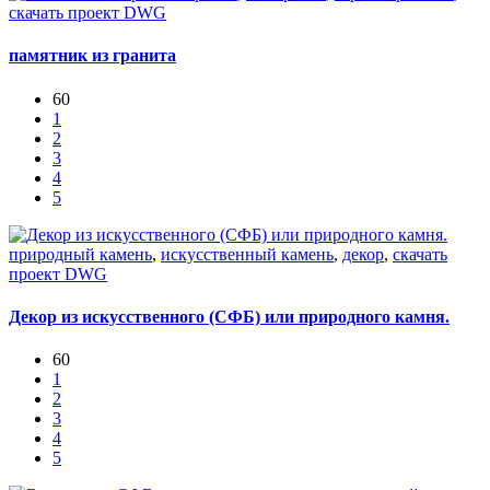
скачать проект DWG
памятник из гранита
60
1
2
3
4
5
природный камень
,
искусственный камень
,
декор
,
скачать
проект DWG
Декор из искусственного (СФБ) или природного камня.
60
1
2
3
4
5