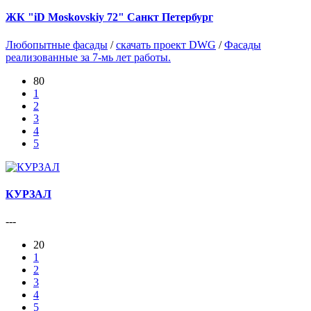
ЖК "iD Moskovskiy 72" Санкт Петербург
Любопытные фасады
/
скачать проект DWG
/
Фасады
реализованные за 7-мь лет работы.
80
1
2
3
4
5
КУРЗАЛ
---
20
1
2
3
4
5