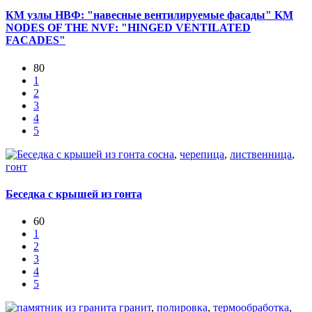
КМ узлы НВФ: "навесные вентилируемые фасады" KM
NODES OF THE NVF: "HINGED VENTILATED
FACADES"
80
1
2
3
4
5
сосна
,
черепица
,
лиственница
,
гонт
Беседка с крышей из гонта
60
1
2
3
4
5
гранит
,
полировка
,
термообработка
,