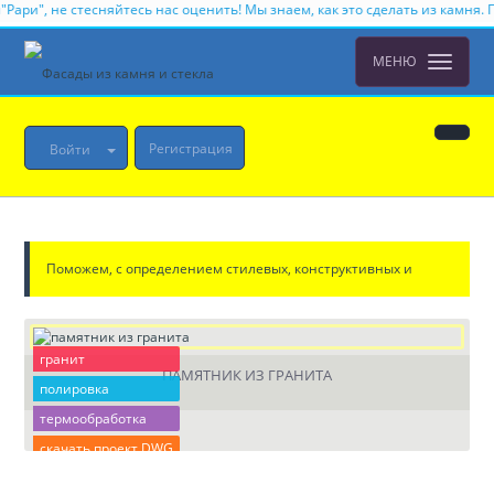
ри", не стесняйтесь нас оценить! Мы знаем, как это сделать из камня. Привет
МЕНЮ
Регистрация
Войти
Поможем, с определением стилевых, конструктивных и
инженерно-технических составляющих для объектов
гранит
ПАМЯТНИК ИЗ ГРАНИТА
проектирования.
» термообработка
полировка
термообработка
скачать проект DWG