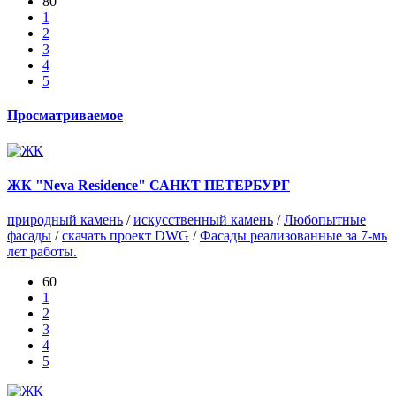
80
1
2
3
4
5
Просматриваемое
ЖК "Neva Residence" САНКТ ПЕТЕРБУРГ
природный камень
/
искусственный камень
/
Любопытные
фасады
/
скачать проект DWG
/
Фасады реализованные за 7-мь
лет работы.
60
1
2
3
4
5