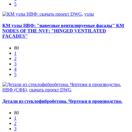
5
скачать проект DWG
,
узлы
КМ узлы НВФ: "навесные вентилируемые фасады" KM
NODES OF THE NVF: "HINGED VENTILATED
FACADES"
80
1
2
3
4
5
НВФ (СФБ)
,
скачать проект DWG
Детали из стеклофибробетона. Чертежи в производство.
80
1
2
3