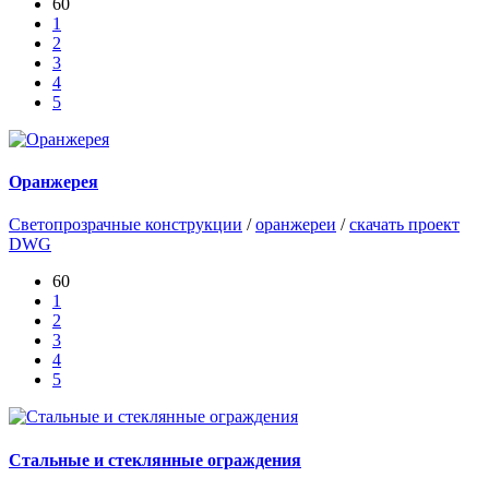
60
1
2
3
4
5
Оранжерея
Светопрозрачные конструкции
/
оранжереи
/
скачать проект
DWG
60
1
2
3
4
5
Стальные и стеклянные ограждения