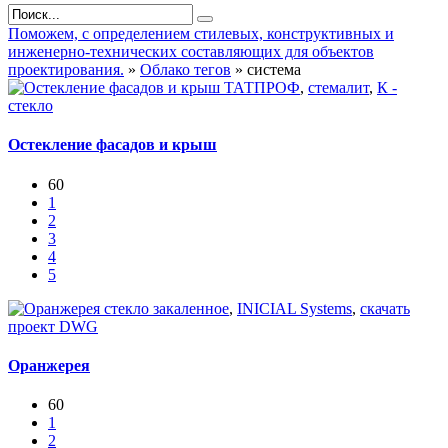
Поможем, с определением стилевых, конструктивных и
инженерно-технических составляющих для объектов
проектирования.
»
Облако тегов
» система
ТАТПРОФ
,
стемалит
,
К -
стекло
Остекление фасадов и крыш
60
1
2
3
4
5
стекло закаленное
,
INICIAL Systems
,
скачать
проект DWG
Оранжерея
60
1
2