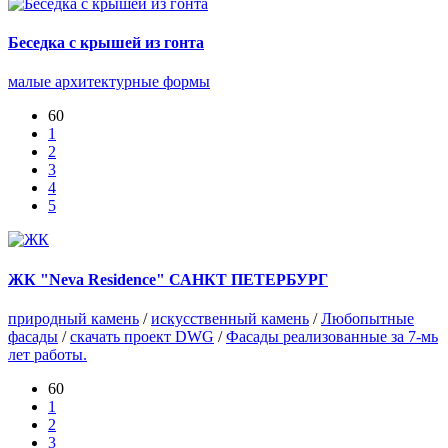
Беседка с крышей из гонта
малые архитектурные формы
60
1
2
3
4
5
ЖК "Neva Residence" САНКТ ПЕТЕРБУРГ
природный камень
/
искусственный камень
/
Любопытные
фасады
/
скачать проект DWG
/
Фасады реализованные за 7-мь
лет работы.
60
1
2
3