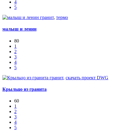
4
5
гранит
,
термо
малыш и ленин
80
1
2
3
4
5
гранит
,
скачать проект DWG
Крыльцо из гранита
60
1
2
3
4
5