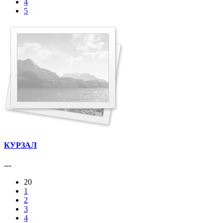
4
5
КУРЗАЛ
---
20
1
2
3
4