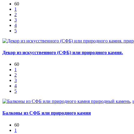
60
1
2
3
4
5
прир
Декор из искусственного (СФБ) или природного камня.
60
1
2
3
4
5
природный камень
,
Балконы из СФБ или природного камня
60
1