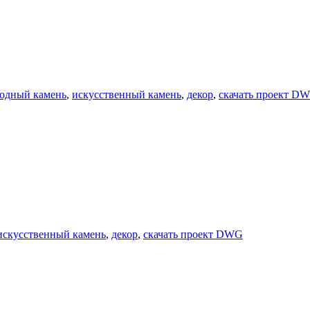
одный камень
,
искусственный камень
,
декор
,
скачать проект D
искусственный камень
,
декор
,
скачать проект DWG