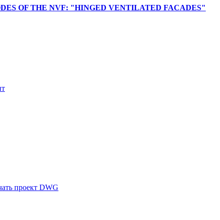
 NODES OF THE NVF: "HINGED VENTILATED FACADES"
нт
чать проект DWG