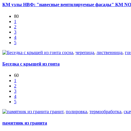
КМ узлы НВФ: "навесные вентилируемые фасады" KM
80
1
2
3
4
5
сосна
,
черепица
,
лиственница
,
го
Беседка с крышей из гонта
60
1
2
3
4
5
гранит
,
полировка
,
термообработка
,
ска
памятник из гранита