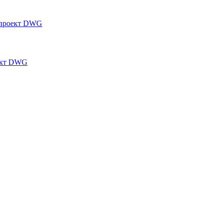
 проект DWG
ект DWG