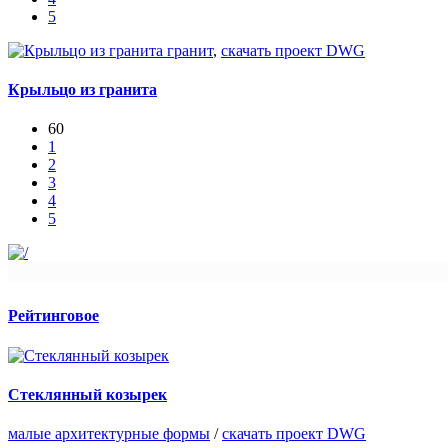
5
гранит
,
скачать проект DWG
Крыльцо из гранита
60
1
2
3
4
5
Рейтинговое
Стеклянный козырек
малые архитектурные формы
/
скачать проект DWG