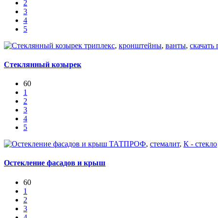
2
3
4
5
триплекс
,
кронштейны
,
ванты
,
скачать
Стеклянный козырек
60
1
2
3
4
5
ТАТПРОФ
,
стемалит
,
К - стекло
Остекление фасадов и крыш
60
1
2
3
4