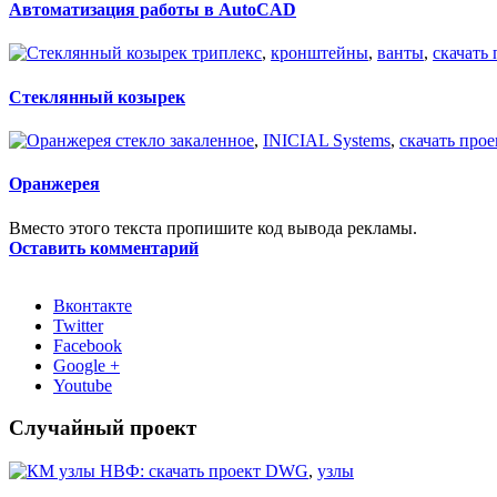
Автоматизация работы в AutoCAD
триплекс
,
кронштейны
,
ванты
,
скачать
Стеклянный козырек
стекло закаленное
,
INICIAL Systems
,
скачать про
Оранжерея
Вместо этого текста пропишите код вывода рекламы.
Оставить комментарий
Вконтакте
Twitter
Facebook
Google +
Youtube
Случайный проект
скачать проект DWG
,
узлы