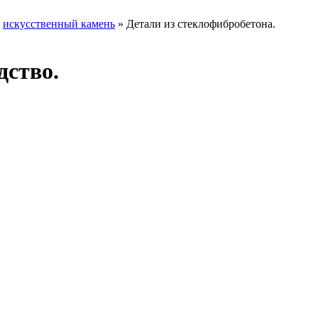
»
искусственный камень
» Детали из стеклофибробетона.
дство.