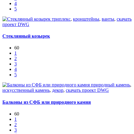
4
5
триплекс
,
кронштейны
,
ванты
,
скачать
проект DWG
Стеклянный козырек
60
1
2
3
4
5
природный камень
,
искусственный камень
,
декор
,
скачать проект DWG
Балконы из СФБ или природного камня
60
1
2
3