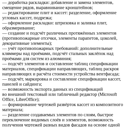
— доработка раскладки: добавление и замена элементов,
смещение рядов, выравнивание кронштейнов;
— редактирование плит и кассет: разделение, оформление
угловых кассет, подрезка;
— оформление раскладки: штриховка и заливка плит,
образмеривание;
— создание и подсчёт различных протяжённых элементов
(противопожарные отсечки, элементы парапетов, цоколей,
декоративные элементы);
— учёт противопожарных требований: дополнительные
кляммеры над проёмами, подсчёт стальных заклёпок над
проёмами для систем из алюминия;
— подсчёт элементов и составление таблиц спецификации
материалов, спецификации направляющих, таблиц раскроя
направляющих и расчёта стоимости устройства вентфасада;
— подсчёт, маркировка и составление спецификации кассет,
панелей и сайдинга;
— возможность экспорта данных из спецификаций
во внешний текстовый или табличный редактор (Microsoft
Office, LibreOffice);
— формирование чертежей развёрток кассет из композитного
материала;
— разделение создаваемых элементов по слоям, быстрое
переключение видимых слоёв и элементов, возможность
получения чертежей разных видов фасадов на основе одной