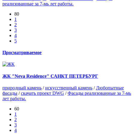
реализованные за 7-мь лет работы.
80
1
2
3
4
5
Просматриваемое
ЖК "Neva Residence" САНКТ ПЕТЕРБУРГ
природный камень
/
искусственный камень
/
Любопытные
фасады
/
скачать проект DWG
/
Фасады реализованные за 7-мь
лет работы.
60
1
2
3
4