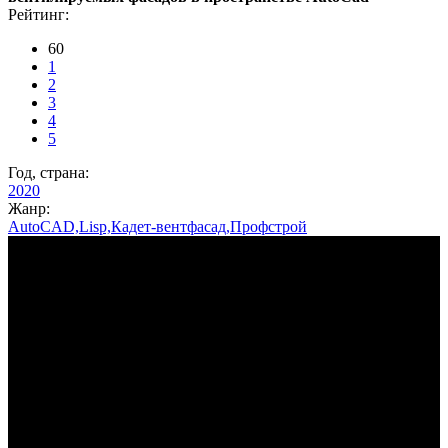
Рейтинг:
60
1
2
3
4
5
Год, страна:
2020
Жанр:
AutoCAD,Lisp,Кадет-вентфасад,Профстрой