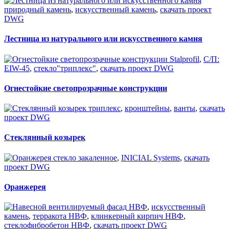
природный камень
,
искусственный камень
,
скачать проект
DWG
Лестница из натурального или искусственного камня
Stalprofil
,
С/П:
EIW-45
,
стекло"триплекс"
,
скачать проект DWG
Огнестойкие светопрозрачные конструкции
триплекс
,
кронштейны
,
ванты
,
скачать
проект DWG
Стеклянный козырек
стекло закаленное
,
INICIAL Systems
,
скачать
проект DWG
Оранжерея
НВФ
,
искусственный
камень
,
терракота НВФ
,
клинкерный кирпич НВФ
,
стеклофибробетон НВФ
,
скачать проект DWG