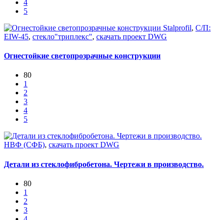
4
5
Stalprofil
,
С/П:
EIW-45
,
стекло"триплекс"
,
скачать проект DWG
Огнестойкие светопрозрачные конструкции
80
1
2
3
4
5
НВФ (СФБ)
,
скачать проект DWG
Детали из стеклофибробетона. Чертежи в производство.
80
1
2
3
4