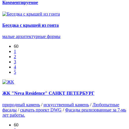
Комментируемое
Беседка с крышей из гонта
малые архитектурные формы
60
1
2
3
4
5
ЖК "Neva Residence" САНКТ ПЕТЕРБУРГ
природный камень
/
искусственный камень
/
Любопытные
фасады
/
скачать проект DWG
/
Фасады реализованные за 7-мь
лет работы.
60