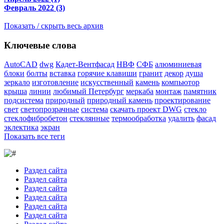
Февраль 2022 (3)
Показать / скрыть весь архив
Ключевые слова
AutoCAD
dwg
Кадет-Вентфасад
НВФ
СФБ
алюминиевая
блоки
болты
вставка
горячие клавиши
гранит
декор
душа
зеркало
изготовление
искусственный
камень
компьютор
крыша
линии
любимый Петербург
меркаба
монтаж
памятник
подсистема
природный
природный камень
проектирование
свет
светопрозрачные
система
скачать проект DWG
стекло
стеклофибробетон
стеклянные
термообработка
удалить
фасад
эклектика
экран
Показать все теги
Раздел сайта
Раздел сайта
Раздел сайта
Раздел сайта
Раздел сайта
Раздел сайта