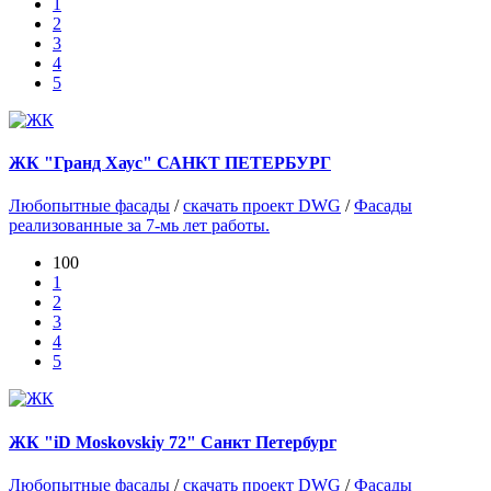
1
2
3
4
5
ЖК "Гранд Хаус" САНКТ ПЕТЕРБУРГ
Любопытные фасады
/
скачать проект DWG
/
Фасады
реализованные за 7-мь лет работы.
100
1
2
3
4
5
ЖК "iD Moskovskiy 72" Санкт Петербург
Любопытные фасады
/
скачать проект DWG
/
Фасады