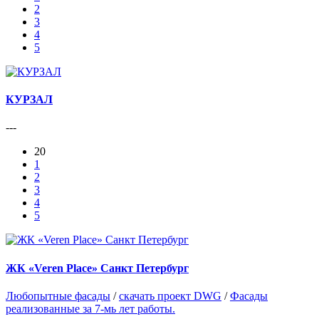
2
3
4
5
КУРЗАЛ
---
20
1
2
3
4
5
ЖК «Veren Place» Санкт Петербург
Любопытные фасады
/
скачать проект DWG
/
Фасады
реализованные за 7-мь лет работы.