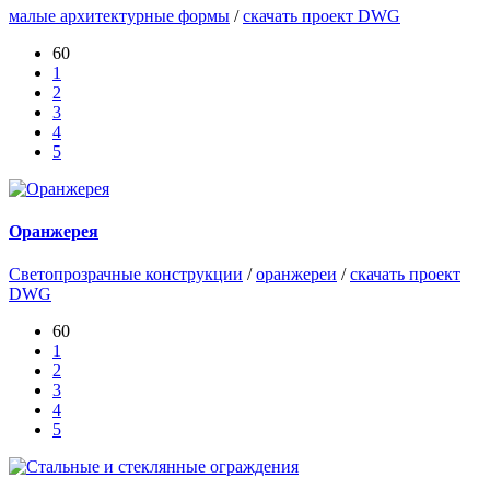
малые архитектурные формы
/
скачать проект DWG
60
1
2
3
4
5
Оранжерея
Светопрозрачные конструкции
/
оранжереи
/
скачать проект
DWG
60
1
2
3
4
5