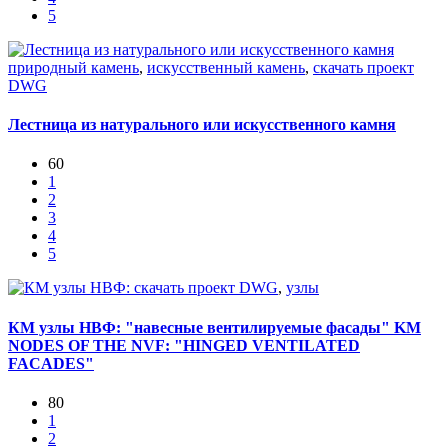
5
природный камень
,
искусственный камень
,
скачать проект
DWG
Лестница из натурального или искусственного камня
60
1
2
3
4
5
скачать проект DWG
,
узлы
КМ узлы НВФ: "навесные вентилируемые фасады" KM
NODES OF THE NVF: "HINGED VENTILATED
FACADES"
80
1
2