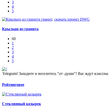
3
4
5
гранит
,
скачать проект DWG
Крыльцо из гранита
60
1
2
3
4
5
 Заходите и веселитесь "от -души"! Вас ждут классные сюжеты 
Рейтинговое
Стеклянный козырек