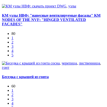
скачать проект DWG
,
узлы
КМ узлы НВФ: "навесные вентилируемые фасады" KM
NODES OF THE NVF: "HINGED VENTILATED
FACADES"
80
1
2
3
4
5
сосна
,
черепица
,
лиственница
,
гонт
Беседка с крышей из гонта
60
1
2
3
4