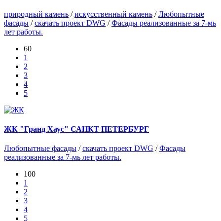
природный камень
/
искусственный камень
/
Любопытные
фасады
/
скачать проект DWG
/
Фасады реализованные за 7-мь
лет работы.
60
1
2
3
4
5
ЖК "Гранд Хаус" САНКТ ПЕТЕРБУРГ
Любопытные фасады
/
скачать проект DWG
/
Фасады
реализованные за 7-мь лет работы.
100
1
2
3
4
5