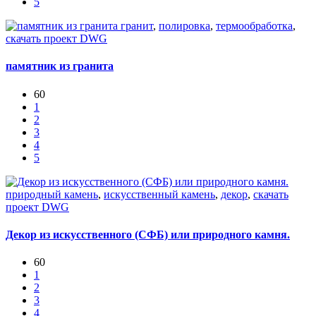
5
гранит
,
полировка
,
термообработка
,
скачать проект DWG
памятник из гранита
60
1
2
3
4
5
природный камень
,
искусственный камень
,
декор
,
скачать
проект DWG
Декор из искусственного (СФБ) или природного камня.
60
1
2
3
4