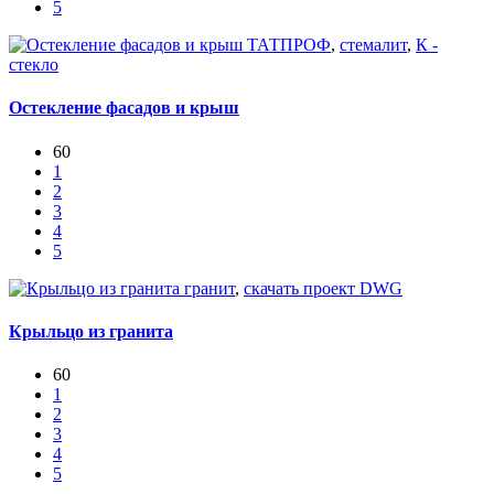
5
ТАТПРОФ
,
стемалит
,
К -
стекло
Остекление фасадов и крыш
60
1
2
3
4
5
гранит
,
скачать проект DWG
Крыльцо из гранита
60
1
2
3
4
5