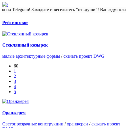
legram! Заходите и веселитесь "от -души"! Вас ждут классные 
Рейтинговое
Стеклянный козырек
малые архитектурные формы
/
скачать проект DWG
60
1
2
3
4
5
Оранжерея
Светопрозрачные конструкции
/
оранжереи
/
скачать проект