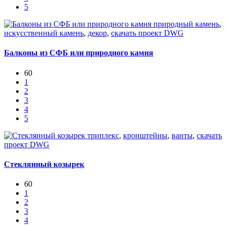
5
природный камень
,
искусственный камень
,
декор
,
скачать проект DWG
Балконы из СФБ или природного камня
60
1
2
3
4
5
триплекс
,
кронштейны
,
ванты
,
скачать
проект DWG
Стеклянный козырек
60
1
2
3
4