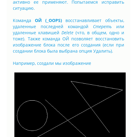
активно ее применяют. Попытаемся исправить
ситуацию.
Команда
ОЙ (_OOPS)
восстанавливает объекты,
удаленные последней командой
Стереть
или
удаленные клавишей
Delete
(что, в общем, одно и
тоже). Также команда ОЙ позволяет восстановить
изображение блока после его создания (если при
создании блока была выбрана опция Удалить).
Например, создали мы изображение