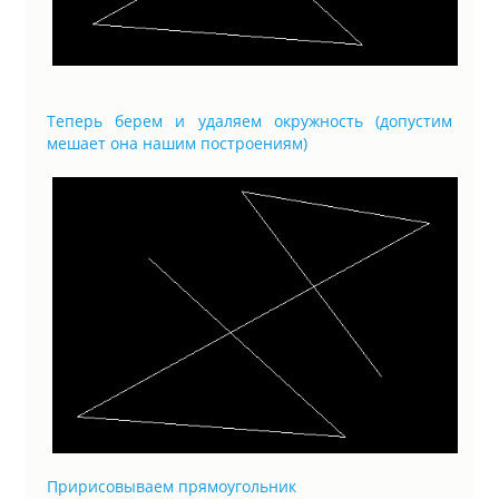
Теперь берем и удаляем окружность (допустим
мешает она нашим построениям)
Пририсовываем прямоугольник