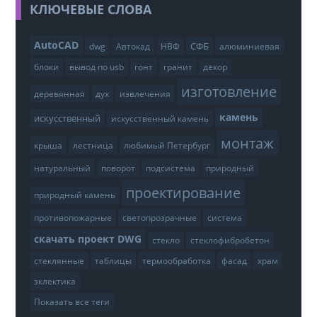
КЛЮЧЕВЫЕ СЛОВА
AutoCAD
СФБ
dwg
Автокад
НВФ
алюминиевая
блоки
вывод по usb
гонт
гранит
декор
изготовление
деревянная
дух
извлечения
камень
искусственный
искусственный камень
монтаж
крыша
лестница
любимый Петербург
натуральный
поворот
подсистема
природный
проектирование
природный камень
противопожарные
светопрозрачные
система
скачать проект DWG
стекло
стеклофибробетон
стеклянные
таблицы
термообработка
фасад
храм
эклектика
Показать все теги