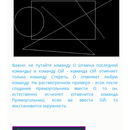
Важно: не путайте команду О (отмена последней
команды) и команду ОЙ - команда ОЙ отменяет
только команду Стереть, О отменяет любую
команду. На рассмотренном примере - если после
создания прямоугольника ввести О, то он,
естественно исчезнет (отменится команда
Прямоугольник), если же ввести ОЙ, то
восстановится окружность.