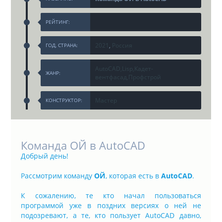
РЕЙТИНГ:
2021
,
Россия
ГОД, СТРАНА:
AutoCAD,Lisp,Кадет-
ЖАНР:
вентфасад,Профстрой
Мастер
КОНСТРУКТОР:
Команда ОЙ в AutoCAD
Добрый день!
Рассмотрим команду
ОЙ
, которая есть в
AutoCAD
.
К сожалению, те кто начал пользоваться
программой уже в поздних версиях о ней не
подозревают, а те, кто пользует AutoCAD давно,